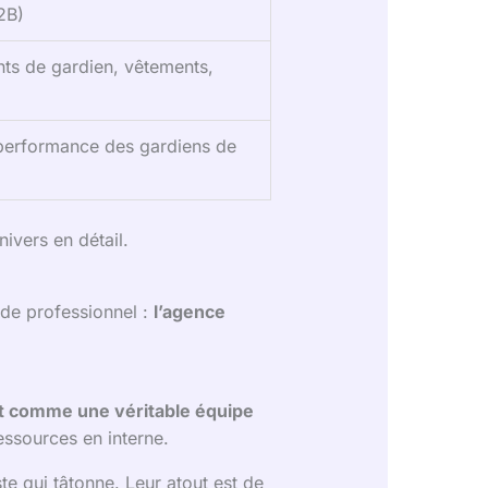
2B)
nts de gardien, vêtements,
 performance des gardiens de
ivers en détail.
nde professionnel :
l’agence
t comme une véritable équipe
essources en interne.
te qui tâtonne. Leur atout est de