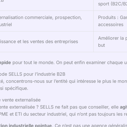
2B
sport (B2C/B
ternalisation commerciale, prospection,
Produits : Ga
striel
accessoires
Améliorer la
issance et les ventes des entreprises
but
mpide
pour tout le monde. On peut enfin examiner chaque un
ode SELLS pour l’industrie B2B
é, concentrons-nous sur l’entité qui intéresse le plus le mo
si spécifique.
 vente externalisée
nte externalisée ? SELLS ne fait pas que conseiller, elle
agi
ME et ETI du secteur industriel, qui n’ont pas toujours les r
tion industrielle pointue
. Ce n’est pas une agence généralis