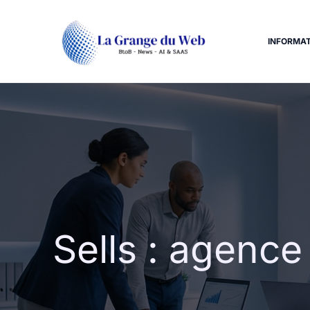
Aller
au
contenu
INFORMAT
Sells : agence