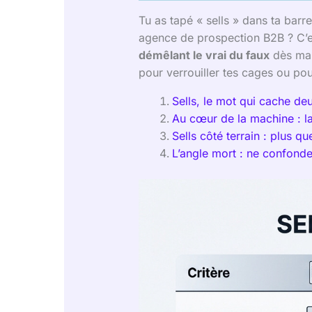
Tu as tapé « sells » dans ta barr
agence de prospection B2B ? C’es
démêlant le vrai du faux
dès main
pour verrouiller tes cages ou pou
Sells, le mot qui cache de
Au cœur de la machine : l
Sells côté terrain : plus q
L’angle mort : ne confond