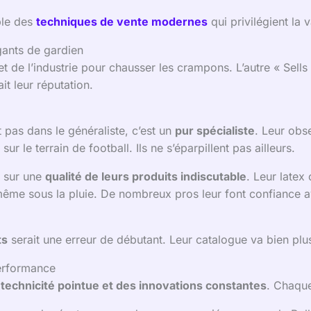
ple des
techniques de vente modernes
qui privilégient la 
 gants de gardien
 de l’industrie pour chausser les crampons. L’autre « Sells
it leur réputation.
 pas dans le généraliste, c’est un
pur spécialiste
. Leur obs
ur le terrain de football. Ils ne s’éparpillent pas ailleurs.
e sur une
qualité de leurs produits indiscutable
. Leur latex
même sous la pluie. De nombreux pros leur font confiance av
ts
serait une erreur de débutant. Leur catalogue va bien plus
erformance
e
technicité pointue et des innovations constantes
. Chaque 