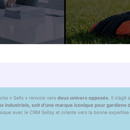
erche « Sells » renvoie vers
deux univers opposés
. Il s’agit
x industriels, soit d’une marque iconique pour gardiens 
assique avec le CRM Sellsy et oriente vers la bonne expertis