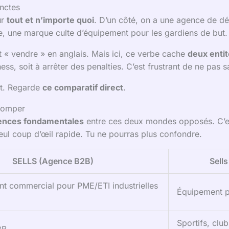
inctes
ur
tout et n’importe quoi
. D’un côté, on a une agence de 
tre, une marque culte d’équipement pour les gardiens de but.
nt « vendre » en anglais. Mais ici, ce verbe cache
deux entit
ss, soit à arrêter des penalties. C’est frustrant de ne pas s
nt. Regarde
ce comparatif direct
.
tromper
érences fondamentales
entre ces deux mondes opposés. C’est 
eul coup d’œil rapide. Tu ne pourras plus confondre.
SELLS (Agence B2B)
Sell
 commercial pour PME/ETI industrielles
Équipement po
Sportifs, club