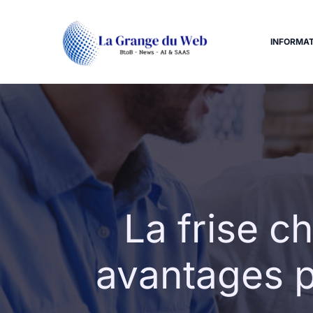
Aller
au
contenu
INFORMAT
La frise c
avantages po