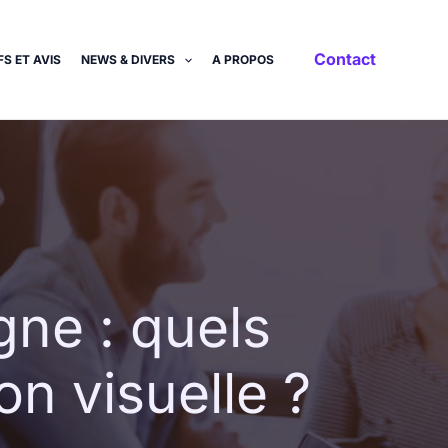
Contact
S ET AVIS
NEWS & DIVERS
A PROPOS
gne : quels
on visuelle ?