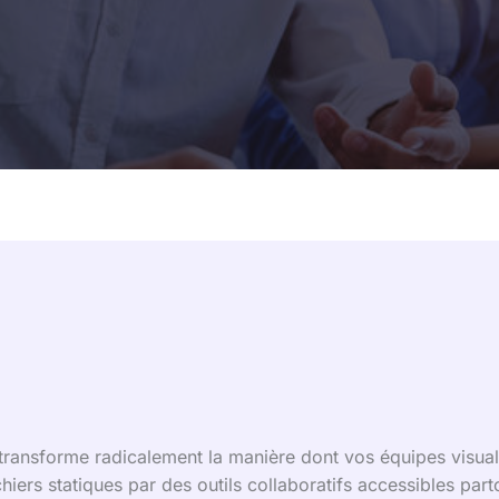
transforme radicalement la manière dont vos équipes visual
hiers statiques par des outils collaboratifs accessibles part