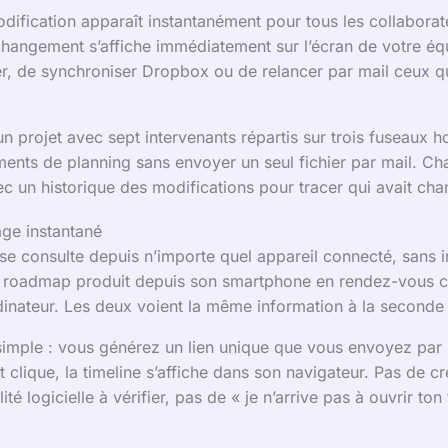
odification apparaît instantanément pour tous les collabora
changement s’affiche immédiatement sur l’écran de votre équ
er, de synchroniser Dropbox ou de relancer par mail ceux qu
un projet avec sept intervenants répartis sur trois fuseaux 
ments de planning sans envoyer un seul fichier par mail. Cha
ec un historique des modifications pour tracer qui avait ch
age instantané
se consulte depuis n’importe quel appareil connecté, sans in
la roadmap produit depuis son smartphone en rendez-vous c
rdinateur. Les deux voient la même information à la seconde
simple : vous générez un lien unique que vous envoyez par 
nt clique, la timeline s’affiche dans son navigateur. Pas de 
té logicielle à vérifier, pas de « je n’arrive pas à ouvrir ton