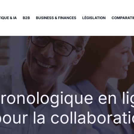
IQUE & IA
B2B
BUSINESS & FINANCES
LÉGISLATION
COMPARATIF
hronologique en li
ur la collaborati