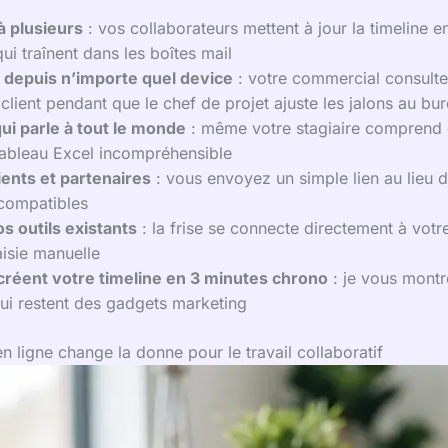
à plusieurs
: vos collaborateurs mettent à jour la timeline 
ui traînent dans les boîtes mail
 depuis n’importe quel device
: votre commercial consulte
lient pendant que le chef de projet ajuste les jalons au bu
qui parle à tout le monde
: même votre stagiaire comprend d
tableau Excel incompréhensible
ients et partenaires
: vous envoyez un simple lien au lieu d
ncompatibles
s outils existants
: la frise se connecte directement à votr
aisie manuelle
créent votre timeline en 3 minutes chrono
: je vous montre
ui restent des gadgets marketing
n ligne change la donne pour le travail collaboratif