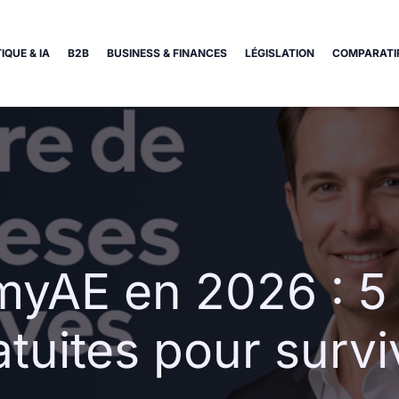
IQUE & IA
B2B
BUSINESS & FINANCES
LÉGISLATION
COMPARATIF
yAE en 2026 : 5 
atuites pour survi