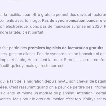
r la facilité. Leur offre gratuite permet des devis et factures
cuments avec ton logo.
Pas de synchronisation bancaire e
ation électronique, donc pas de mauvaise surprise en 2026. 
dre la tête, c’est parfait.
 fait partie des
premiers logiciels de facturation gratuits
.
nces, gestion clients. Pas de synchronisation bancaire ni de
ple et fiable, Henrri tient la route. Et oui, ils seront conf
éactif qu’Indy, mais ça reste correct.
n qui a fait de la migration depuis myAE son cheval de batail
nées
. C’est rassurant quand on a peur de perdre des informati
 des clients, et même un module de planning. Attention : cert
ntes. Mais pour le cœur du métier, c’est top. Kolirys est c