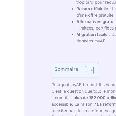
trop tard pour récup
Raison officielle
: L’
d’une offre gratuite, 
Alternatives gratui
illimitées, certifiée
Migration facile
: De
données myAE.
Sommaire
Pourquoi myAE ferme-t-il ses por
C’est la question que tout le mo
il comptait
plus de 182 000 utili
accessible. La raison ?
La réform
transiter par des plateformes ag