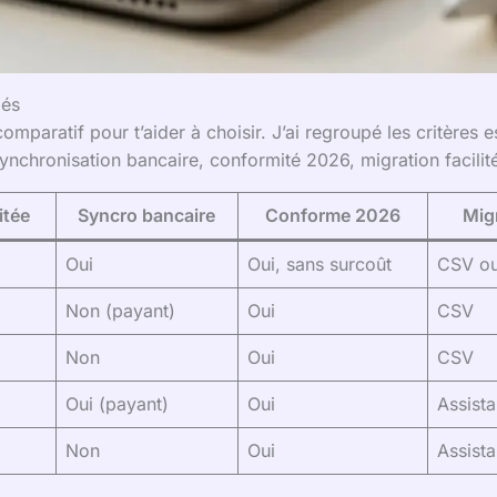
lés
mparatif pour t’aider à choisir. J’ai regroupé les critères e
 synchronisation bancaire, conformité 2026, migration facilit
itée
Syncro bancaire
Conforme 2026
Mig
Oui
Oui, sans surcoût
CSV o
Non (payant)
Oui
CSV
Non
Oui
CSV
Oui (payant)
Oui
Assista
Non
Oui
Assista