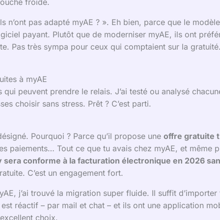
 douche froide.
i ils n’ont pas adapté myAE ? ». Eh bien, parce que le modèl
ogiciel payant. Plutôt que de moderniser myAE, ils ont préf
ite. Pas très sympa pour ceux qui comptaient sur la gratuité.
tuites à myAE
 qui peuvent prendre le relais. J’ai testé ou analysé chacune
ses choisir sans stress. Prêt ? C’est parti.
 désigné. Pourquoi ? Parce qu’il propose une
offre gratuite
des paiements… Tout ce que tu avais chez myAE, et même pl
y sera conforme à la facturation électronique en 2026 sa
 gratuite. C’est un engagement fort.
yAE, j’ai trouvé la migration super fluide. Il suffit d’import
t réactif – par mail et chat – et ils ont une application mob
 excellent choix.