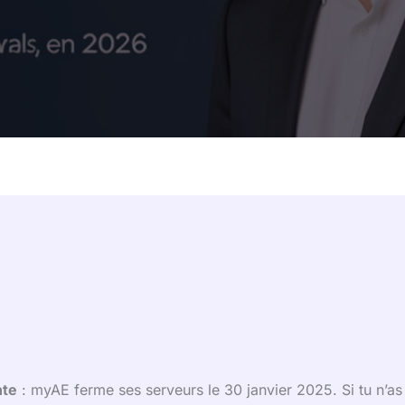
nte
: myAE ferme ses serveurs le 30 janvier 2025. Si tu n’as 