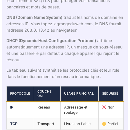
le chiffrement SSL/TLS pour protéger vos transactions
bancaires et mots de passe.
DNS (Domain Name System)
traduit les noms de domaine en
adresses IP. Vous tapez lagrangeduweb.com, le DNS fournit
l’adresse 203.0.113.42 au navigateur.
DHCP (Dynamic Host Configuration Protocol)
attribue
automatiquement une adresse IP, un masque de sous-réseau
et une passerelle par défaut à chaque appareil qui rejoint le
réseau.
Le tableau suivant synthétise les protocoles clés et leur rôle
dans le fonctionnement d’un réseau informatique :
COUCHE
PROTOCOLE
USAGE PRINCIPAL
SÉCURISÉ
OSI
IP
Réseau
Adressage et
Non
routage
TCP
Transport
Livraison fiable
Partiel