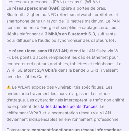
Les réseaux personnels (PAN) et sans fil (WLAN)
Le
réseau personnel (PAN)
opère à portée de bras.
Bluetooth, Zigbee ou NFC relient smartwatch, oreillettes et
smartphone dans un rayon de 10 mètres maximum. Le PAN
consomme peu d’énergie et simplifie le câblage zéro. Les
débits plafonnent à
3 Mbit/s en Bluetooth 5.3
, suffisants
pour diffuser de l’audio ou synchroniser des capteurs IoT.
Le
réseau local sans fil (WLAN)
étend le LAN filaire via Wi-
Fi. Les points d’accès remplacent les câbles Ethernet pour
connecter ordinateurs portables, tablettes et téléphones. Le
Wi-Fi 6E atteint
2,4 Gbit/s
dans la bande 6 GHz, rivalisant
avec les câbles Cat 6.
Le WLAN expose des vulnérabilités spécifiques. Les
ondes radio traversent les murs, élargissant la surface
d’attaque. Les cybercriminels interceptent le trafic non chiffré
ou exploitent des
failles dans les points d’accès
. Le
chiffrement WPA3 et la segmentation réseau via VLAN
deviennent indispensables en environnement professionnel.
Comprendre
comment fonctionne un réseau informatique