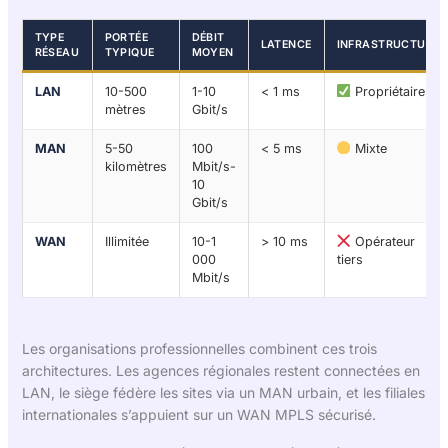
TYPE
PORTÉE
DÉBIT
LATENCE
INFRASTRUCTURE
RÉSEAU
TYPIQUE
MOYEN
LAN
10-500
1-10
< 1 ms
Propriétaire
mètres
Gbit/s
MAN
5-50
100
< 5 ms
Mixte
kilomètres
Mbit/s-
10
Gbit/s
WAN
Illimitée
10-1
> 10 ms
Opérateur
000
tiers
Mbit/s
Les organisations professionnelles combinent ces trois
architectures. Les agences régionales restent connectées en
LAN, le siège fédère les sites via un MAN urbain, et les filiales
internationales s’appuient sur un WAN MPLS sécurisé.