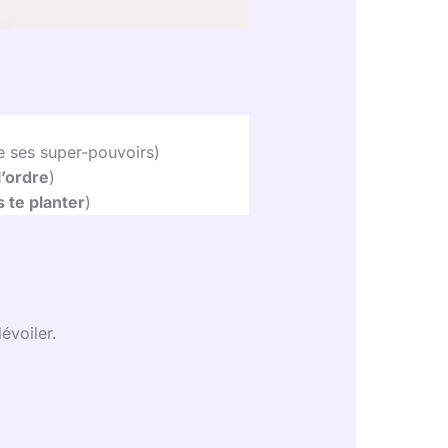
e ses super-pouvoirs)
l’ordre
)
 te planter
)
évoiler.