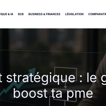
IQUE & IA
B2B
BUSINESS & FINANCES
LÉGISLATION
COMPARATIF
 stratégique : l
boost ta pme