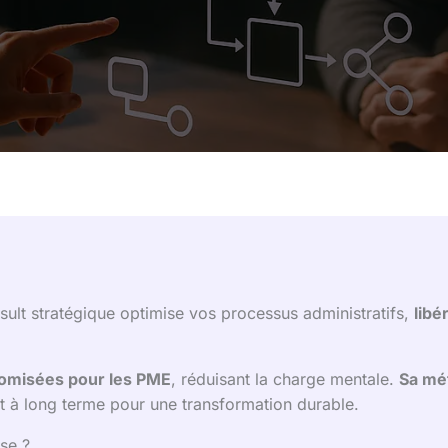
onsult stratégique optimise vos processus administratifs,
libé
omisées pour les PME
, réduisant la charge mentale.
Sa mé
à long terme pour une transformation durable.
se ?