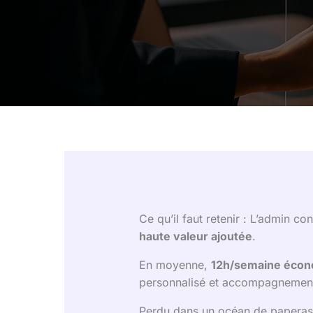
Ce qu’il faut retenir : L’admin c
haute valeur ajoutée
.
En moyenne,
12h/semaine écon
personnalisé et accompagnement 
Perdu dans un océan de paperas