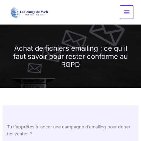
Aller
au
contenu
Achat de fichiers emailing : ce qu’il
faut savoir pour rester conforme au
RGPD
Tu t’apprêtes à lancer une campagne d’emailing pour doper
tes ventes ?